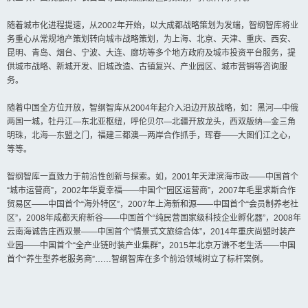
随着城市化进程提速，从2002年开始，以大成都战略策划为发端，智纲智库将业
务重心从常规地产策划转向城市战略策划，为上海、北京、天津、重庆、西安、
昆明、青岛、烟台、宁波、大连、廊坊等多个地方政府及城市投资平台服务，提
供城市战略、新城开发、旧城改造、古镇复兴、产业园区、城市营销等咨询服
务。
随着中国全方位开放，智纲智库从2004年起介入沿边开放战略，如：黑河—中俄
两国一城，牡丹江—东北亚枢纽，呼伦贝尔—北疆开放龙头，西双版纳—金三角
明珠，北海—东盟之门，福建三都澳—两岸合作抓手，珲春——大图们江之心，
等等。
智纲智库一直致力于前沿性创新与探索。如，2001年天津滨海市政——中国首个
“城市运营商”，2002年华夏幸福——中国个“园区运营商”，2007年毛里求斯合作
贸易区——中国首个“海外特区”，2007年上海新和源——中国首个“会员制养老社
区”，2008年成都天府新谷——中国首个“纯民营国家级科技企业孵化器”，2008年
云南海诚告庄西双景——中国首个“情景式文旅综合体”，2014年重庆尚盟时装产
业园——中国首个“全产业链时装产业集群”，2015年北京万谦不老生活——中国
首个“养生型养老服务商”……智纲智库在多个前沿领域树立了标杆案例。