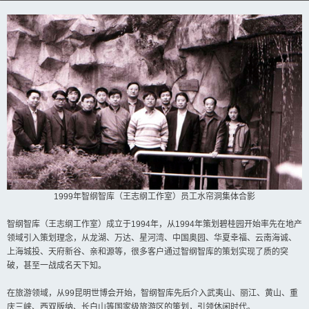
1999年智纲智库（王志纲工作室）员工水帘洞集体合影
智纲智库（王志纲工作室）成立于1994年，从1994年策划碧桂园开始率先在地产
领域引入策划理念，从龙湖、万达、星河湾、中国奥园、华夏幸福、云南海诚、
上海城投、天府新谷、亲和源等，很多客户通过智纲智库的策划实现了质的突
破，甚至一战成名天下知。
在旅游领域，从99昆明世博会开始，智纲智库先后介入武夷山、丽江、黄山、重
庆三峡、西双版纳、长白山等国家级旅游区的策划，引领休闲时代。