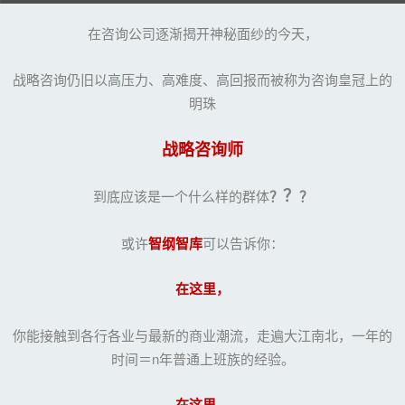
在咨询公司逐渐揭开神秘面纱的今天，
战略咨询仍旧以
高压力、
高难度、高回报而被称为咨询皇冠上的
明珠
战略咨询师
？
到底应该是一个什么样的群体
？
？
或许
智纲智库
可以告诉你：
在这里，
你能接触到各行各业与最新的商业潮流，走遍大江南北，一年的
时间＝n年普通上班族的经验。
在这里，