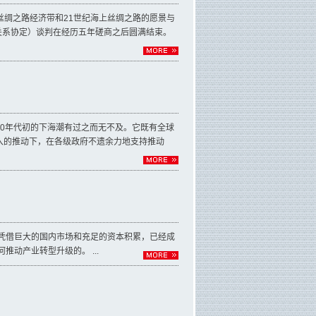
丝绸之路经济带和21世纪海上丝绸之路的愿景与
洋伙伴关系协定）谈判在经历五年磋商之后圆满结束。
0年代初的下海潮有过之而无不及。它既有全球
入的推动下，在各级政府不遗余力地支持推动
凭借巨大的国内市场和充足的资本积累，已经成
动产业转型升级的。 ...