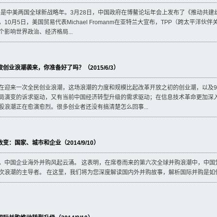
5年是中美两国全球新战略年。3月28日，中国政府在博鳌论坛年会上发布了《推动共建
，10月5日，美国贸易代表Michael Fromanm在亚特兰大宣布，TPP（跨太平
个影响世界政治、经济格局...
创业浪潮袭来，你准备好了吗？（2015/6/3）
在迎来一次全民创业浪潮，这场浪潮的力度和规模比起改革开放之初的创业潮，以及9
局演变的诉求驱动，又有当前中国经济转型升级的需求驱动；在信息技术革命更加深
股浪潮正在愈演愈烈。很多创业者还没有搞清楚怎么回事...
变：国家、城市和企业（2014/9/10）
，中国企业海外并购风起云涌。 这表明，在席卷而来的第六次全球并购浪潮中，中国
次浪潮的主导者。 在这里，我们将为您深度解读国内外并购故事，解析国际并购是如何推