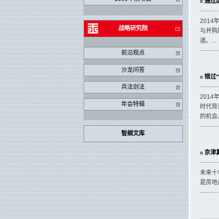
通过国
201
战略研究院
与并购
道。...
前沿观点
沙龙问答
错过“
兵法剑法
201
年会特辑
时代背
的机会
智纲文库
京津冀
未来十
是房地