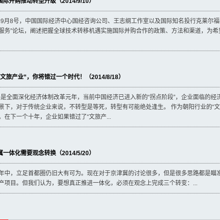
际并购推动转型升级（2014/9/10）
4年9月8号，中国国际经济中心国经咨询公司、王志纲工作室以及国际知名投行克莱尔
服务”论坛，阐述把握全球技术转移机遇实施国际并购合作的政策、方法和渠道，为希
文旅产业”，你将错过一个时代！（2014/8/18）
4年是全面深化经济体制改革元年，当前中国经济已进入新的“拐点阶段”，企业面临的
景下，对于传统企业来说，不转型是等死，转型有可能绝处逢生。 作为朝阳行业的“文
。在下一个十年，企业如果错过了“文旅产...
一体化需要观念转换（2014/5/20）
年中，立足首都圈仍旧大有可为。现在对于京津冀的讨论很多，但是很多思路都是瞄
产项目。但我们认为，要想真正推进一体化，必须在观念上完成三个转变：...